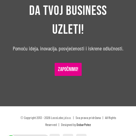
da tvoj business
uzleti!
Pomoću ideja, inovacija, posvjećenosti i iskrene odlučnosti.
ZAPOČNIMO!
© Copyright 2013 -
2026 LocoLobo j.d.o.o. | Sva prava pridržana | All Rights
Reserved | Designed by
DobarPotez