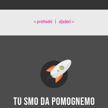
<
prethodni
|
sljedeći
>
Tu smo da pomognemo