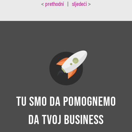
<
prethodni
|
sljedeći
>
Tu smo da pomognemo
da tvoj business